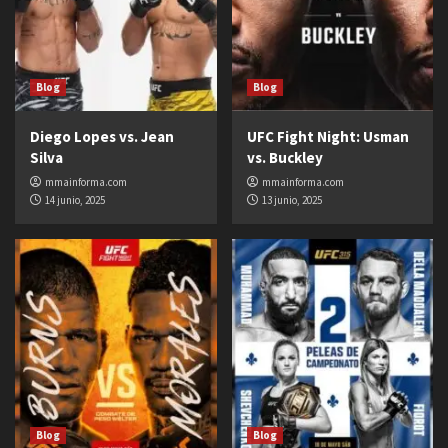
Blog
Blog
Diego Lopes vs. Jean
UFC Fight Night: Usman
Silva
vs. Buckley
mmainforma.com
mmainforma.com
14 junio, 2025
13 junio, 2025
Blog
Blog