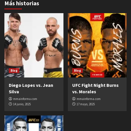
Más historias
Blog
Blog
Diego Lopes vs. Jean
UFC Fight Night Burns
Silva
vs. Morales
mmainforma.com
mmainforma.com
14 junio, 2025
17 mayo, 2025