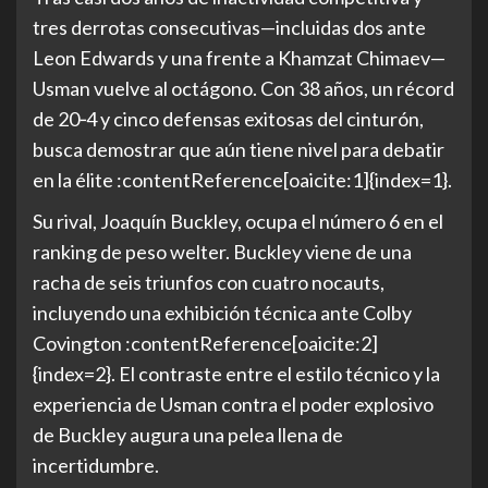
tres derrotas consecutivas—incluidas dos ante
Leon Edwards y una frente a Khamzat Chimaev—
Usman vuelve al octágono. Con 38 años, un récord
de 20‑4 y cinco defensas exitosas del cinturón,
busca demostrar que aún tiene nivel para debatir
en la élite :contentReference[oaicite:1]{index=1}.
Su rival, Joaquín Buckley, ocupa el número 6 en el
ranking de peso welter. Buckley viene de una
racha de seis triunfos con cuatro nocauts,
incluyendo una exhibición técnica ante Colby
Covington :contentReference[oaicite:2]
{index=2}. El contraste entre el estilo técnico y la
experiencia de Usman contra el poder explosivo
de Buckley augura una pelea llena de
incertidumbre.