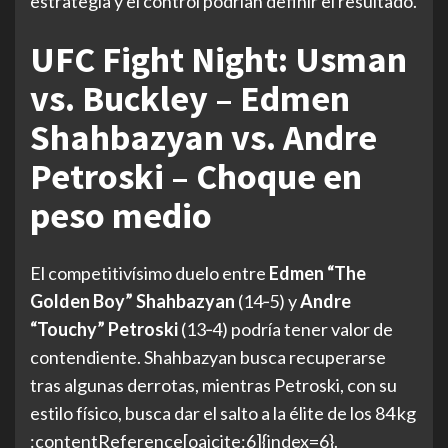
estrategia y el control podrían definir el resultado.
UFC Fight Night: Usman
vs. Buckley – Edmen
Shahbazyan vs. Andre
Petroski – Choque en
peso medio
El competitivísimo duelo entre
Edmen “The
Golden Boy” Shahbazyan
(14‑5) y
Andre
“Touchy” Petroski
(13‑4) podría tener valor de
contendiente. Shahbazyan busca recuperarse
tras algunas derrotas, mientras Petroski, con su
estilo físico, busca dar el salto a la élite de los 84 kg
:contentReference[oaicite:6]{index=6}.