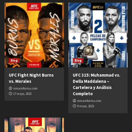
Blog
Blog
UFC Fight Night Burns
UFC 315: Muhammad vs.
vs. Morales
Della Maddalena –
Cartelera y Análisis
mmainforma.com
Completo
17 mayo, 2025
mmainforma.com
9 mayo, 2025