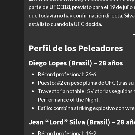
parte de
UFC 318
, previsto para el 19 de juli
que todavía no hay confirmación directa. Silva
está listo cuando la UFC decida.
Perfil de los Peleadores
Diego Lopes (Brasil) – 28 años
Récord profesional: 26‑6
Puesto: #2 en peso pluma de UFC (tras su
Trayectoria notable: 5 victorias seguidas a
Performance of the Night.
Estilo: combina striking explosivo con wres
Jean “Lord” Silva (Brasil) – 28 añ
Récord profesional: 16‑2